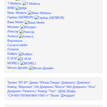
Т-Мебель
BRW
Микс Мебель
Гербор (GERBOR)
Ваші Меблі
Матрикс
Люксор
Алекса
Вертикаль
Сучасні меблі
Олімпія
Кайрос
Е.М.М
MORELI
Метал-Дизайн
Трюмо "ВТ-87"
Диван "Юніор Панда"
Дзеркало "Домініка"
Комод "Вероніка" 100
Дзеркало "Монте" 900
Дзеркало "Ліль"
Дзеркало "Неаполь"
Комод "Тіпс" 1Д3Ш
Шафа
"СН-600/700/800/900/1000-1т"
Вішак "Джордан"