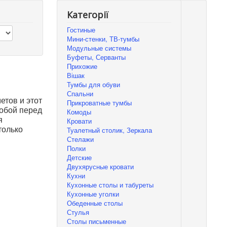
Категорії
Гостиные
Мини-стенки, ТВ-тумбы
Модульные системы
Буфеты, Серванты
Прихожие
Вішак
Тумбы для обуви
Спальни
етов и этот
Прикроватные тумбы
собой перед
Комоды
я
Кровати
только
Туалетный столик, Зеркала
Стелажи
Полки
Детские
Двухярусные кровати
Кухни
Кухонные столы и табуреты
Кухонные уголки
Обеденные столы
Стулья
Столы письменные