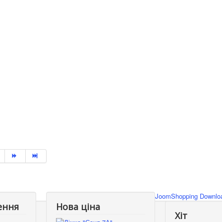
JoomShopping Downloa
ення
Нова ціна
Хіт