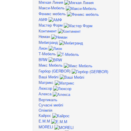
Мягкая Линия
Макси-Мебель
Феникс мебель
АМФ
Мастер Форм
Континент
Неман
Мебигранд
Лион
Т-Мебель
BRW
Микс Мебель
Гербор (GERBOR)
Ваші Меблі
Матрикс
Люксор
Алекса
Вертикаль
Сучасні меблі
Олімпія
Кайрос
Е.М.М
MORELI