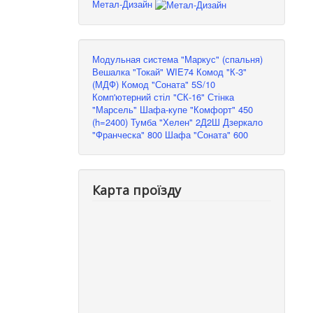
Метал-Дизайн
Модульная система "Маркус" (спальня)
Вешалка "Токай" WIE74
Комод "К-3"
(МДФ)
Комод "Соната" 5S/10
Комп'ютерний стіл "СК-16"
Стінка
"Марсель"
Шафа-купе "Комфорт" 450
(h=2400)
Тумба "Хелен" 2Д2Ш
Дзеркало
"Франческа" 800
Шафа "Соната" 600
Карта проїзду