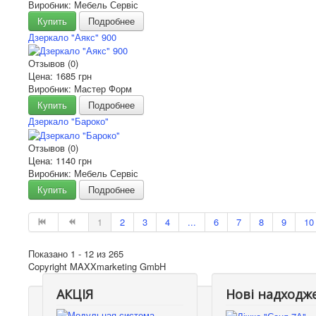
Виробник: Мебель Сервіс
Купить
Подробнее
Дзеркало "Аякс" 900
Отзывов (0)
Цена:
1685 грн
Виробник: Мастер Форм
Купить
Подробнее
Дзеркало "Бароко"
Отзывов (0)
Цена:
1140 грн
Виробник: Мебель Сервіс
Купить
Подробнее
1
2
3
4
...
6
7
8
9
10
Показано 1 - 12 из 265
Copyright MAXXmarketing GmbH
АКЦІЯ
Нові надходж