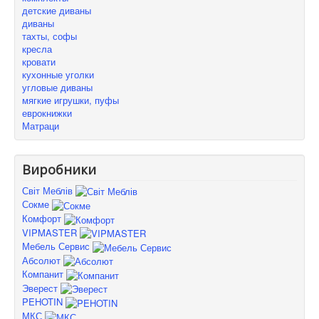
детские диваны
диваны
тахты, софы
кресла
кровати
кухонные уголки
угловые диваны
мягкие игрушки, пуфы
еврокнижки
Матраци
Виробники
Світ Меблів
Сокме
Комфорт
VIPMASTER
Мебель Сервис
Абсолют
Компанит
Эверест
PEHOTIN
МКС