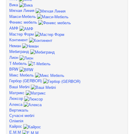
Вика
Мягкая Линия
Макси-Мебель
Феникс мебель
АМФ
Мастер Форм
Континент
Неман
Мебигранд
Лион
Т-Мебель
BRW
Микс Мебель
Гербор (GERBOR)
Ваші Меблі
Матрикс
Люксор
Алекса
Вертикаль
Сучасні меблі
Олімпія
Кайрос
Е.М.М