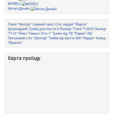
MORELI
Метал-Дизайн
Ліжко "Феліція" (темний горіх)
Стіл обідній "Мартін"
(розкладний)
Тумба для взуття-2
Полиця "Forte" F-0015
Полиця
"П-15"
Ліжко "Чикаго Літл-1"
Тумба під ТВ "Парма" 2Ш
Письмовий стіл "Школяр"
Тумба під взуття 900 "Нордік"
Комод
"Бруклін"
Карта проїзду