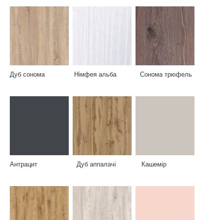
Дуб сонома Німфея альба Сонома трюфель
Антрацит Дуб аппалачі Кашемір