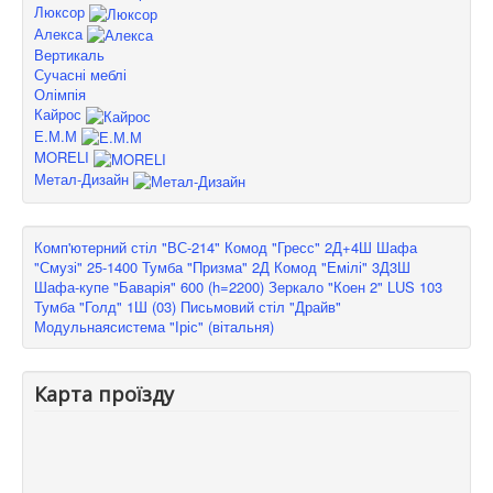
Люксор
Алекса
Вертикаль
Сучасні меблі
Олімпія
Кайрос
Е.М.М
MORELI
Метал-Дизайн
Комп'ютерний стіл "ВС-214"
Комод "Гресс" 2Д+4Ш
Шафа
"Смузі" 25-1400
Тумба "Призма" 2Д
Комод "Емілі" 3Д3Ш
Шафа-купе "Баварія" 600 (h=2200)
Зеркало "Коен 2" LUS 103
Тумба "Голд" 1Ш (03)
Письмовий стіл "Драйв"
Модульнаясистема "Іріс" (вітальня)
Карта проїзду