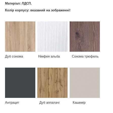
Матеріал: ЛДСП.
Колір корпусу: вказаний на зображенні!
Дуб сонома Німфея альба Сонома трюфель
Антрацит Дуб аппалачі Кашемір