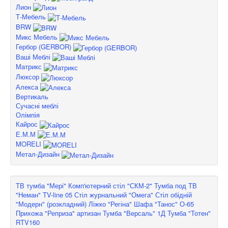
Лион
Т-Мебель
BRW
Микс Мебель
Гербор (GERBOR)
Ваші Меблі
Матрикс
Люксор
Алекса
Вертикаль
Сучасні меблі
Олімпія
Кайрос
Е.М.М
MORELI
Метал-Дизайн
ТВ тумба "Мері"
Комп'ютерний стіл "СКМ-2"
Тумба под ТВ
"Неман" TV-line 05
Стіл журнальний "Омега"
Стіл обідній
"Модерн" (розкладний)
Ліжко "Регіна"
Шафа "Танос" О-65
Прихожа "Реприза" артизан
Тумба "Версаль" 1Д
Тумба "Тотен"
RTV160