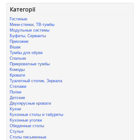
Категорії
Гостиные
Мини-стенки, ТВ-тумбы
Модульные системы
Буфеты, Серванты
Прихожие
Вішак
Тумбы для обуви
Спальни
Прикроватные тумбы
Комоды
Кровати
Туалетный столик, Зеркала
Стелажи
Полки
Детские
Двухярусные кровати
Кухни
Кухонные столы и табуреты
Кухонные уголки
Обеденные столы
Стулья
Столы письменные