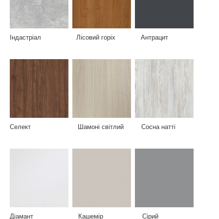
Індастріал Лісовий горіх Антрацит
Селект Шамоні світлий Сосна натті
Діамант Кашемір Сірий