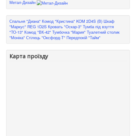
Метал-Дизайн
Спальня "Диана"
Комод "Кристина" KOM 2D4S (В)
Шкаф
"Маркус" REG 1D2S
Кровать "Оскар-3"
Тумба під взуття
"ТО-13"
Комод "ВК-42"
Тумбочка "Мария"
Туалетний столик
"Моніка"
Стілець "Оксфорд-Т"
Передпокій "Тайм"
Карта проїзду