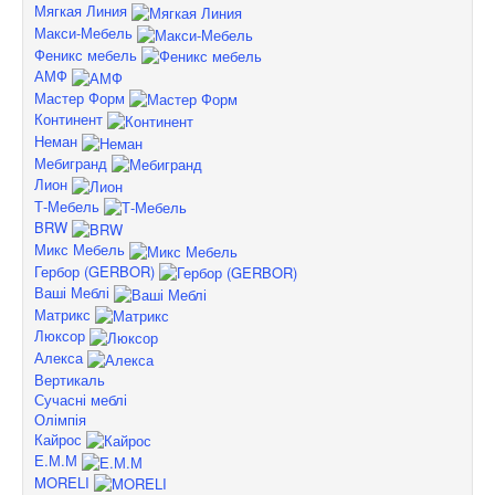
Мягкая Линия
Макси-Мебель
Феникс мебель
АМФ
Мастер Форм
Континент
Неман
Мебигранд
Лион
Т-Мебель
BRW
Микс Мебель
Гербор (GERBOR)
Ваші Меблі
Матрикс
Люксор
Алекса
Вертикаль
Сучасні меблі
Олімпія
Кайрос
Е.М.М
MORELI