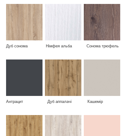
Дуб сонома Німфея альба Сонома трюфель
Антрацит Дуб аппалачі Кашемір