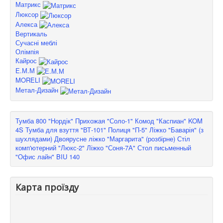
Матрикс
Люксор
Алекса
Вертикаль
Сучасні меблі
Олімпія
Кайрос
Е.М.М
MORELI
Метал-Дизайн
Тумба 800 "Нордік"
Прихожая "Соло-1"
Комод "Каспиан" KOM
4S
Тумба для взуття "ВТ-101"
Полиця "П-5"
Ліжко "Баварія" (з
шухлядами)
Двоярусне ліжко "Маргарита" (розбірне)
Стіл
комп'ютерний "Люкс-2"
Ліжко "Соня-7А"
Стол письменный
"Офис лайн" BIU 140
Карта проїзду