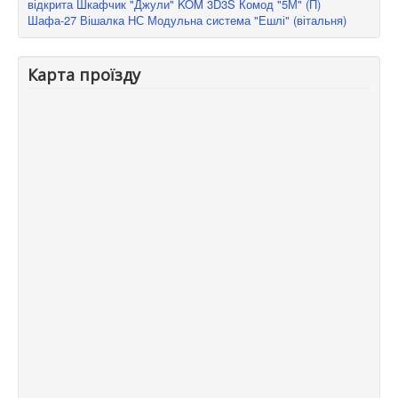
відкрита
Шкафчик "Джули" KOM 3D3S
Комод "5М" (П)
Шафа-27
Вішалка НС
Модульна система "Ешлі" (вітальня)
Карта проїзду