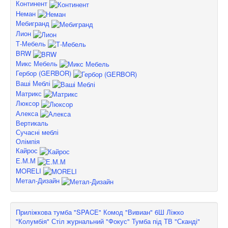
Континент
Неман
Мебигранд
Лион
Т-Мебель
BRW
Микс Мебель
Гербор (GERBOR)
Ваші Меблі
Матрикс
Люксор
Алекса
Вертикаль
Сучасні меблі
Олімпія
Кайрос
Е.М.М
MORELI
Метал-Дизайн
Приліжкова тумба "SPACE"
Комод "Вивиан" 6Ш
Ліжко
"Колумбія"
Стіл журнальний "Фокус"
Тумба під ТВ "Сканді"