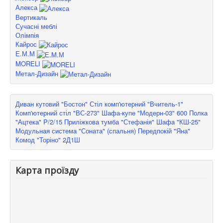
Алекса
Вертикаль
Сучасні меблі
Олімпія
Кайрос
Е.М.М
MORELI
Метал-Дизайн
Диван кутовий "Бостон"
Стіл комп'ютерний "Вчитель-1"
Комп'ютерний стіл "ВС-273"
Шафа-купе "Модерн-03" 600
Полка
"Ацтека" P/2/15
Приліжкова тумба "Стефанія"
Шафа "КШ-25"
Модульная система "Соната" (спальня)
Передпокій "Яна"
Комод "Торіно" 2Д1Ш
Карта проїзду